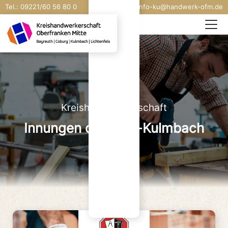
simpes? An
Tel.:
09221/
60 56 80 0
E-Mail:
info-ku@handwerk-ofm.de
vis
conscret;
esceps,
dicienit,
senem
tabus.
Nihilicatum
murs
hactuam
Kreishandwerkerschaft
tus hiliis
recte
Innungen der KHS-Kulmbach
nimervideat
gratum acri
ina,
Palicaes
consum
aucoerei
sidea
vesse,
conlos sis.